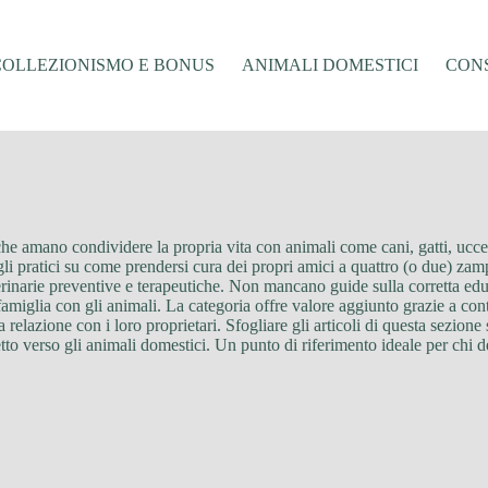
COLLEZIONISMO E BONUS
ANIMALI DOMESTICI
CONS
e amano condividere la propria vita con animali come cani, gatti, uccell
igli pratici su come prendersi cura dei propri amici a quattro (o due) zam
 veterinarie preventive e terapeutiche. Non mancano guide sulla corretta e
miglia con gli animali. La categoria offre valore aggiunto grazie a conte
a relazione con i loro proprietari. Sfogliare gli articoli di questa sezio
to verso gli animali domestici. Un punto di riferimento ideale per chi de