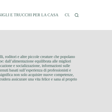
IGLI E TRUCCHI PER LA CASA
CUCINA E RICETTE
G
i, roditori e altre piccole creature che popolano
pe: dall’alimentazione equilibrata alle migliori
ducazione e socializzazione, informazioni sulle
nuti basati sull’esperienza di professionisti e
ne significa non solo acquisire nuove competenze,
sidera assicurare una vita felice e sana al proprio