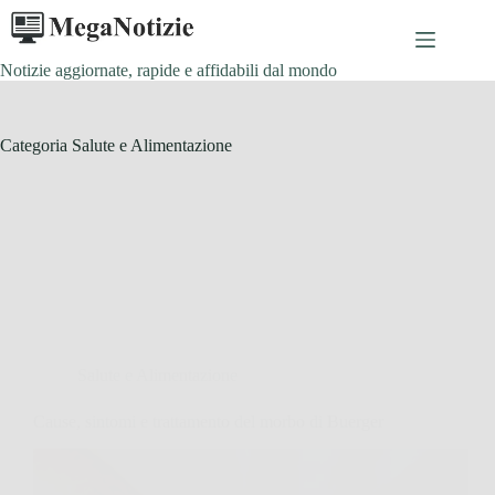
Salta
al
contenuto
Notizie aggiornate, rapide e affidabili dal mondo
Categoria
Salute e Alimentazione
Salute e Alimentazione
Cause, sintomi e trattamento del morbo di Buerger