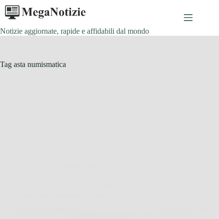
Salta
al
contenuto
Notizie aggiornate, rapide e affidabili dal mondo
Tag
asta numismatica
Affari Collezionismo e Bonus
Controlla subito nel resto da 10 centesimi: se trovi
questa puoi comprare una casa