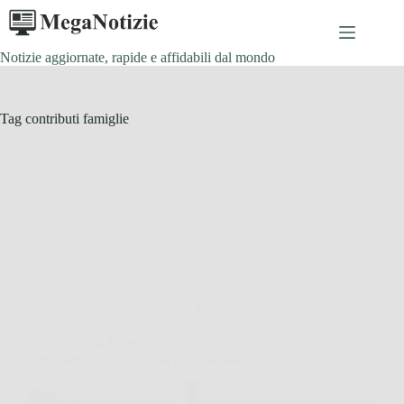
Salta
al
contenuto
Notizie aggiornate, rapide e affidabili dal mondo
Tag
contributi famiglie
Affari Collezionismo e Bonus
Nuovo bonus INPS da 250 euro: ecco chi può
richiederlo subito e come fare domanda