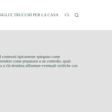
IGLI E TRUCCHI PER LA CASA
CUCINA E RICETTE
G
e. I contenuti tipicamente spiegano come
prendere come prepararsi a un controllo, quali
sia a chi desidera affrontare eventuali verifiche con