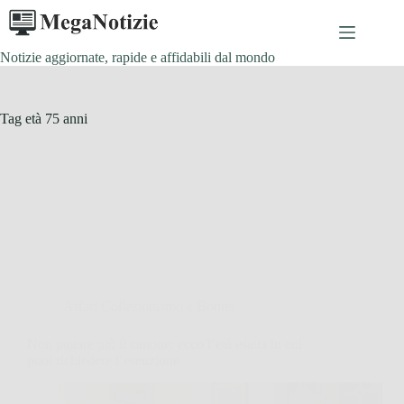
Salta
al
contenuto
Notizie aggiornate, rapide e affidabili dal mondo
Tag
età 75 anni
Affari Collezionismo e Bonus
Non pagare più il canone: ecco l’età esatta in cui
puoi richiedere l’esenzione