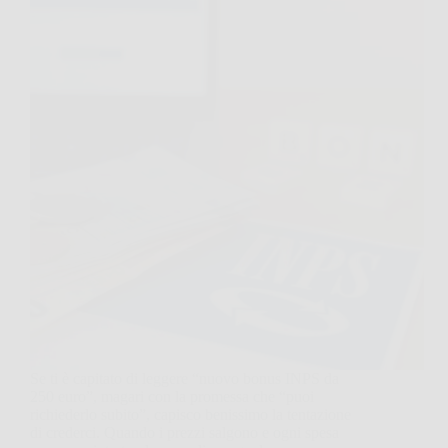
Se ti è capitato di leggere “nuovo bonus INPS da
250 euro”, magari con la promessa che “puoi
richiederlo subito”, capisco benissimo la tentazione
di crederci. Quando i prezzi salgono e ogni spesa