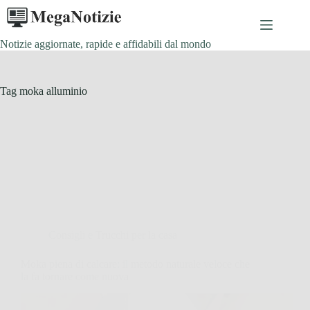
Salta
al
contenuto
Notizie aggiornate, rapide e affidabili dal mondo
Tag
moka alluminio
Consigli e Trucchi per la casa
Moka piena di calcare: il metodo naturale veloce che
la fa tornare come nuova