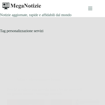
Salta
al
contenuto
Notizie aggiornate, rapide e affidabili dal mondo
Tag
personalizzazione servizi
Affari Collezionismo e Bonus
Perché scegliere una piccola banca locale invece di
un grande istituto: i vantaggi nascosti