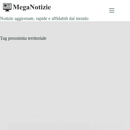
Salta
al
contenuto
Notizie aggiornate, rapide e affidabili dal mondo
Tag
prossimita territoriale
Affari Collezionismo e Bonus
Perché scegliere una piccola banca locale invece di
un grande istituto: i vantaggi nascosti