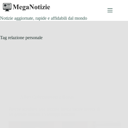
Salta
al
contenuto
Notizie aggiornate, rapide e affidabili dal mondo
Tag
relazione personale
Affari Collezionismo e Bonus
Perché scegliere una piccola banca locale invece di
un grande istituto: i vantaggi nascosti