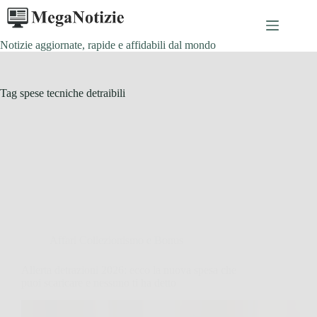
Salta
al
contenuto
Notizie aggiornate, rapide e affidabili dal mondo
Tag
spese tecniche detraibili
Affari Collezionismo e Bonus
Allerta detrazioni 2026: ecco la nuova spesa che
puoi scaricare e nessuno ti ha detto