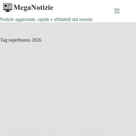
Salta
al
contenuto
Notizie aggiornate, rapide e affidabili dal mondo
Tag
superbonus 2026
Affari Collezionismo e Bonus
Allerta detrazioni 2026: ecco la nuova spesa che
puoi scaricare e nessuno ti ha detto