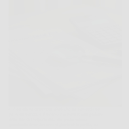
C’è un’allerta detrazioni 2026 che sta passando un
po’ sotto traccia, e il motivo è semplice: tutti parlano
della fine del Superbonus, ma pochi stanno
guardando dove davvero si giocherà la partita, tra