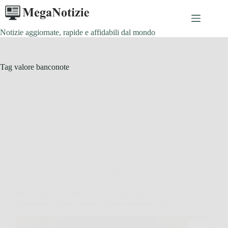
Salta
al
contenuto
Notizie aggiornate, rapide e affidabili dal mondo
Tag
valore banconote
Affari Collezionismo e Bonus
Hai ancora le vecchie mille lire con Maria
Montessori? Ecco quanto valgono davvero oggi