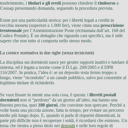
trasferimento, i
titolari o gli eredi
possono chiedere il
rimborso
a
Consap presentando domanda, seguendo la procedura prevista.
Esiste poi una particolarità storica: per i libretti legati a crediti in
vecchia moneta (superiori a 1.000 lire), viene citata una
prescrizione
trentennale
per l’Amministrazione Poste (richiamata dall’art. 168 del
Codice Postale). È un dettaglio che riguarda casi specifici, ma è utile
sapere che non tutto si comporta nello stesso modo.
La cornice normativa in due righe (senza tecnicismi)
La disciplina sui dormienti nasce per gestire rapporti inattivi e tutelare il
sistema, ed è legata a norme come il D.Lgs. 209/2005 e il DPR
116/2007. In pratica, l’idea è: se un deposito resta fermo troppo a
lungo, viene “ricondotto” a un canale pubblico, salvo poi consentire al
legittimo titolare di richiederlo.
Se vuoi fissare in mente una sola cosa, è questa: i
libretti postali
dormienti
non si “perdono” da un giorno all’altro, ma hanno una
finestra precisa, quei
180 giorni
, che conviene non sprecare. Perché a
volte basta una piccola azione, fatta in tempo, per evitare un percorso
molto più lungo dopo. E, quando si parla di risparmi dimenticati, la
parte più difficile non è recuperare i soldi, è ricordarsi che esistono. Un
tema che rientra a pieno titolo nei
depositi
e nelle loro regole di