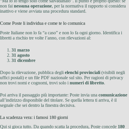
“Ma io lo tengo solo come salvadanaio”. Il punto è proprio questo: se
non fai
nessuna operazione
, per la normativa il rapporto si considera
inattivo e viene avviata una procedura standard.
Come Poste li individua e come te lo comunica
Poste Italiane non lo fa “a caso” e non lo fa ogni giorno. Identifica i
libretti a rischio tre volte l’anno, con rilevazioni al:
31 marzo
31 agosto
31 dicembre
Dopo la rilevazione, pubblica degli
elenchi provinciali
(visibili negli
uffici postali) e un file PDF nazionale sul sito. Per ragioni di privacy
non trovi nomi e cognomi, trovi solo i
numeri di libretto
.
Poi arriva il passaggio più importante: Poste invia una
comunicazione
all’indirizzo disponibile del titolare. Se quella lettera ti arriva, è il
segnale che sei dentro la finestra decisiva.
La scadenza vera: i famosi 180 giorni
Qui si gioca tutto. Da quando scatta la procedura, Poste concede
180