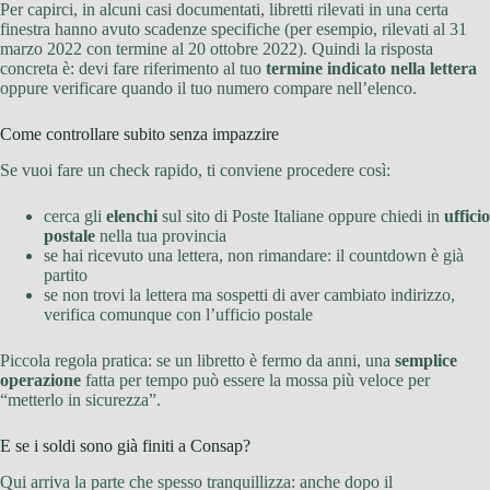
Per capirci, in alcuni casi documentati, libretti rilevati in una certa
finestra hanno avuto scadenze specifiche (per esempio, rilevati al 31
marzo 2022 con termine al 20 ottobre 2022). Quindi la risposta
concreta è: devi fare riferimento al tuo
termine indicato nella lettera
oppure verificare quando il tuo numero compare nell’elenco.
Come controllare subito senza impazzire
Se vuoi fare un check rapido, ti conviene procedere così:
cerca gli
elenchi
sul sito di Poste Italiane oppure chiedi in
ufficio
postale
nella tua provincia
se hai ricevuto una lettera, non rimandare: il countdown è già
partito
se non trovi la lettera ma sospetti di aver cambiato indirizzo,
verifica comunque con l’ufficio postale
Piccola regola pratica: se un libretto è fermo da anni, una
semplice
operazione
fatta per tempo può essere la mossa più veloce per
“metterlo in sicurezza”.
E se i soldi sono già finiti a Consap?
Qui arriva la parte che spesso tranquillizza: anche dopo il