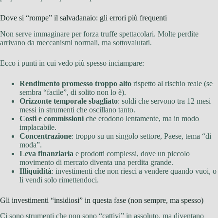
Dove si “rompe” il salvadanaio: gli errori più frequenti
Non serve immaginare per forza truffe spettacolari. Molte perdite
arrivano da meccanismi normali, ma sottovalutati.
Ecco i punti in cui vedo più spesso inciampare:
Rendimento promesso troppo alto
rispetto al rischio reale (se
sembra “facile”, di solito non lo è).
Orizzonte temporale sbagliato
: soldi che servono tra 12 mesi
messi in strumenti che oscillano tanto.
Costi e commissioni
che erodono lentamente, ma in modo
implacabile.
Concentrazione
: troppo su un singolo settore, Paese, tema “di
moda”.
Leva finanziaria
e prodotti complessi, dove un piccolo
movimento di mercato diventa una perdita grande.
Illiquidità
: investimenti che non riesci a vendere quando vuoi, o
li vendi solo rimettendoci.
Gli investimenti “insidiosi” in questa fase (non sempre, ma spesso)
Ci sono strumenti che non sono “cattivi” in assoluto, ma diventano