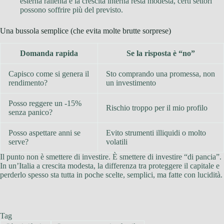
esterna rallenta e la crescita interna resta modesta, certi settori
possono soffrire più del previsto.
Una bussola semplice (che evita molte brutte sorprese)
Domanda rapida
Se la risposta è “no”
Capisco come si genera il
Sto comprando una promessa, non
rendimento?
un investimento
Posso reggere un -15%
Rischio troppo per il mio profilo
senza panico?
Posso aspettare anni se
Evito strumenti illiquidi o molto
serve?
volatili
Il punto non è smettere di investire. È smettere di investire “di pancia”.
In un’Italia a crescita modesta, la differenza tra proteggere il capitale e
perderlo spesso sta tutta in poche scelte, semplici, ma fatte con lucidità.
Tag