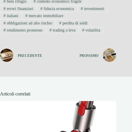
#
beni rifugio
#
contesto economico fragile
#
errori finanziari
#
fiducia economica
#
investimenti
#
italiani
#
mercato immobiliare
#
obbligazioni ad alto rischio
#
perdita di soldi
#
rendimento promesso
#
trading a leva
#
volatilita
PRECEDENTE
PROSSIMO
Articoli correlati