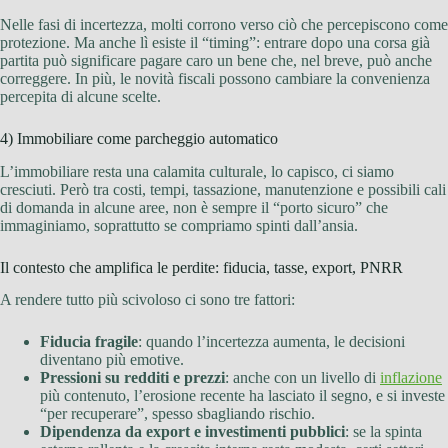
Nelle fasi di incertezza, molti corrono verso ciò che percepiscono come
protezione. Ma anche lì esiste il “timing”: entrare dopo una corsa già
partita può significare pagare caro un bene che, nel breve, può anche
correggere. In più, le novità fiscali possono cambiare la convenienza
percepita di alcune scelte.
4) Immobiliare come parcheggio automatico
L’immobiliare resta una calamita culturale, lo capisco, ci siamo
cresciuti. Però tra costi, tempi, tassazione, manutenzione e possibili cali
di domanda in alcune aree, non è sempre il “porto sicuro” che
immaginiamo, soprattutto se compriamo spinti dall’ansia.
Il contesto che amplifica le perdite: fiducia, tasse, export, PNRR
A rendere tutto più scivoloso ci sono tre fattori:
Fiducia fragile
: quando l’incertezza aumenta, le decisioni
diventano più emotive.
Pressioni su redditi e prezzi
: anche con un livello di
inflazione
più contenuto, l’erosione recente ha lasciato il segno, e si investe
“per recuperare”, spesso sbagliando rischio.
Dipendenza da export e investimenti pubblici
: se la spinta