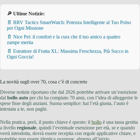
🔎 Ultime Notizie:
📄 BRV Tactics SmartWatch: Potenza Intelligente al Tuo Polso
per Ogni Missione
📄 Nice Pet: il comfort e la cura che il tuo amico a quattro
zampe merita
📄 Estrattore di Frutta XL: Massima Freschezza, Più Succo in
Ogni Goccia!
La novità sugli over 70, cosa c’è di concreto
Diverse notizie riportano che dal 2026 potrebbe arrivare un’esenzione
dal
bollo auto
per chi ha compiuto 70 anni, con l’idea di alleggerire le
spese fisse degli anziani. Suona semplice: hai l’età giusta, l’auto è
intestata a te, non paghi.
Nella pratica, però, il punto chiave è questo: il
bollo
è una tassa gestita
a livello
regionale
, quindi l’eventuale esenzione per età, se e quando
verrà introdotta, dovrà essere recepita con regole applicative chiare, e
potrebbe non essere identica ovunque, almeno all’inizio.