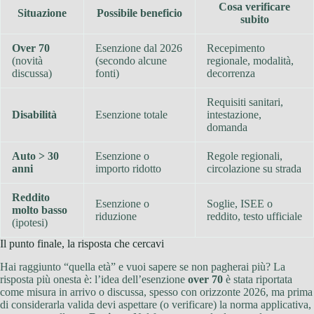
Cosa verificare
Situazione
Possibile beneficio
subito
Over 70
Esenzione dal 2026
Recepimento
(novità
(secondo alcune
regionale, modalità,
discussa)
fonti)
decorrenza
Requisiti sanitari,
Disabilità
Esenzione totale
intestazione,
domanda
Auto > 30
Esenzione o
Regole regionali,
anni
importo ridotto
circolazione su strada
Reddito
Esenzione o
Soglie, ISEE o
molto basso
riduzione
reddito, testo ufficiale
(ipotesi)
Il punto finale, la risposta che cercavi
Hai raggiunto “quella età” e vuoi sapere se non pagherai più? La
risposta più onesta è: l’idea dell’esenzione
over 70
è stata riportata
come misura in arrivo o discussa, spesso con orizzonte 2026, ma prima
di considerarla valida devi aspettare (o verificare) la norma applicativa,