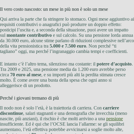
Il vero costo nascosto: un mese in più non è solo un mese
Qui arriva la parte che fa stringere lo stomaco. Ogni mese aggiuntivo ai
requisiti contributivi o anagrafici può produrre un doppio effetto:
posticipi l’uscita e, a seconda della situazione, puoi avere un impatto
sul
montante contributivo
e sul calcolo. Su una pensione lorda annua
da 30.000 euro, alcune stime parlano di riduzioni complessive nell’arco
della vita pensionistica tra
5.000 e 7.500 euro
. Non perché “ti
tagliano” oggi, ma perché l’ingranaggio cambia tempi e coefficienti.
E intanto c’è l’altro tema, silenzioso ma costante: il
potere d’acquisto
.
Tra 2009 e 2025, una pensione media da 1.200 euro avrebbe perso
circa
70 euro al mese
, e su importi più alti la perdita stimata cresce
molto. È come avere una busta della spesa che ogni anno si
alleggerisce di un prodotto.
Perché i giovani tremano di più
Il nodo non è solo l’età, è la traiettoria di carriera. Con
carriere
discontinue
, salari stagnanti e una demografia che invecchia (meno
nascite, più anziani), il rischio è che molti arrivino a una
pensione
insufficiente. Ed è qui che l’OCSE lancia l’allarme: se gli squilibri
aumentano, l’età effettiva potrebbe avvicinarsi a soglie molto alte,