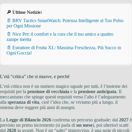
🔎 Ultime Notizie:
📄 BRV Tactics SmartWatch: Potenza Intelligente al Tuo Polso
per Ogni Missione
📄 Nice Pet: il comfort e la cura che il tuo amico a quattro
zampe merita
📄 Estrattore di Frutta XL: Massima Freschezza, Più Succo in
Ogni Goccia!
L’età “critica” che si muove, e perché
L’età critica non è un numero magico uguale per tutti, è l’insieme dei
requisiti per la
pensione di vecchiaia
e la
pensione anticipata
. Il
meccanismo che spinge questi requisiti verso l’alto è l’adeguamento
alla
speranza di vita
, cioè l’idea che, se viviamo più a lungo, il
sistema deve reggere più anni di assegni.
La
Legge di Bilancio 2026
conferma un percorso graduale: dal
2027
è
previsto un primo incremento (si parla di
un mese
), poi ulteriori scatti
dal
2028
in avanti. Non è un “salto” improvviso, è una serie di piccoli