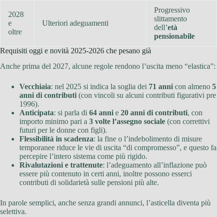
Progressivo
2028
slittamento
e
Ulteriori adeguamenti
dell’
età
oltre
pensionabile
Requisiti oggi e novità 2025-2026 che pesano già
Anche prima del 2027, alcune regole rendono l’uscita meno “elastica”:
Vecchiaia
: nel 2025 si indica la soglia dei
71 anni
con almeno
5
anni di contributi
(con vincoli su alcuni contributi figurativi pre
1996).
Anticipata
: si parla di
64 anni
e
20 anni di contributi
, con
importo minimo pari a
3 volte l’assegno sociale
(con correttivi
futuri per le donne con figli).
Flessibilità in scadenza
: la fine o l’indebolimento di misure
temporanee riduce le vie di uscita “di compromesso”, e questo fa
percepire l’intero sistema come più rigido.
Rivalutazioni e trattenute
: l’adeguamento all’inflazione può
essere più contenuto in certi anni, inoltre possono esserci
contributi di solidarietà sulle pensioni più alte.
In parole semplici, anche senza grandi annunci, l’asticella diventa più
selettiva.