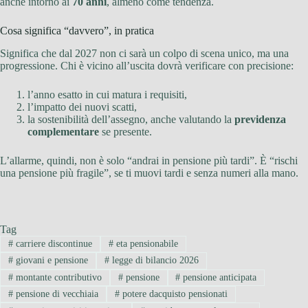
anche intorno ai
70 anni
, almeno come tendenza.
Cosa significa “davvero”, in pratica
Significa che dal 2027 non ci sarà un colpo di scena unico, ma una
progressione. Chi è vicino all’uscita dovrà verificare con precisione:
l’anno esatto in cui matura i requisiti,
l’impatto dei nuovi scatti,
la sostenibilità dell’assegno, anche valutando la
previdenza
complementare
se presente.
L’allarme, quindi, non è solo “andrai in pensione più tardi”. È “rischi
una pensione più fragile”, se ti muovi tardi e senza numeri alla mano.
Tag
#
carriere discontinue
#
eta pensionabile
#
giovani e pensione
#
legge di bilancio 2026
#
montante contributivo
#
pensione
#
pensione anticipata
#
pensione di vecchiaia
#
potere dacquisto pensionati