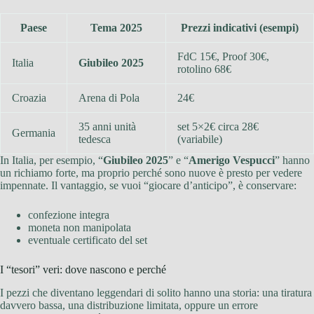
Paese
Tema 2025
Prezzi indicativi (esempi)
FdC 15€, Proof 30€,
Italia
Giubileo 2025
rotolino 68€
Croazia
Arena di Pola
24€
35 anni unità
set 5×2€ circa 28€
Germania
tedesca
(variabile)
In Italia, per esempio, “
Giubileo 2025
” e “
Amerigo Vespucci
” hanno
un richiamo forte, ma proprio perché sono nuove è presto per vedere
impennate. Il vantaggio, se vuoi “giocare d’anticipo”, è conservare:
confezione integra
moneta non manipolata
eventuale certificato del set
I “tesori” veri: dove nascono e perché
I pezzi che diventano leggendari di solito hanno una storia: una tiratura
davvero bassa, una distribuzione limitata, oppure un errore