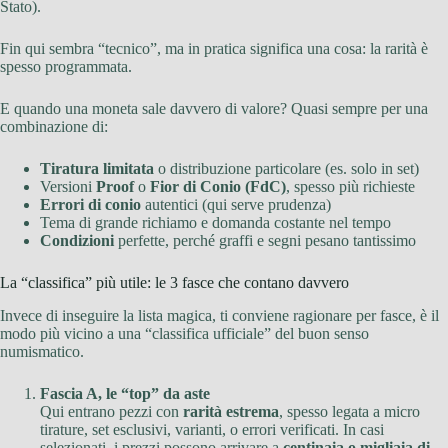
Stato).
Fin qui sembra “tecnico”, ma in pratica significa una cosa: la rarità è
spesso programmata.
E quando una moneta sale davvero di valore? Quasi sempre per una
combinazione di:
Tiratura limitata
o distribuzione particolare (es. solo in set)
Versioni
Proof
o
Fior di Conio (FdC)
, spesso più richieste
Errori di conio
autentici (qui serve prudenza)
Tema di grande richiamo e domanda costante nel tempo
Condizioni
perfette, perché graffi e segni pesano tantissimo
La “classifica” più utile: le 3 fasce che contano davvero
Invece di inseguire la lista magica, ti conviene ragionare per fasce, è il
modo più vicino a una “classifica ufficiale” del buon senso
numismatico.
Fascia A, le “top” da aste
Qui entrano pezzi con
rarità estrema
, spesso legata a micro
tirature, set esclusivi, varianti, o errori verificati. In casi
selezionati, i prezzi possono arrivare a
centinaia o migliaia di