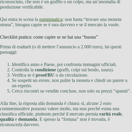
riconosciuto, che non è un graffio o un colpo, ma un’anomalia di
produzione verificabile.
Qui entra in scena la
numismatica
: non basta “trovare una moneta
strana”, bisogna capire se è rara davvero e se il mercato la vuole.
Checklist pratica: come capire se ne hai una “buona”
Prima di esaltarti (o di mettere l’annuncio a 2.000 euro), fai questi
passaggi:
Identifica anno e Paese, poi confronta immagini ufficiali.
Controlla la
condizione
(graffi, colpi sul bordo, usura).
Verifica se è
proof/BU
o da circolazione.
Se sospetti un errore, non pulire la moneta e chiedi un parere a
un esperto.
Cerca riscontri su vendite concluse, non solo su prezzi “sparati”.
Alla fine, la risposta alla domanda è chiara: sì, alcune 2 euro
commemorative possono valere molto, ma non perché esista una
classifica ufficiale, piuttosto perché il mercato premia
rarità reale
,
qualità
e
domanda
. E spesso la “fortuna” non è trovarla, è
riconoscerla davvero.