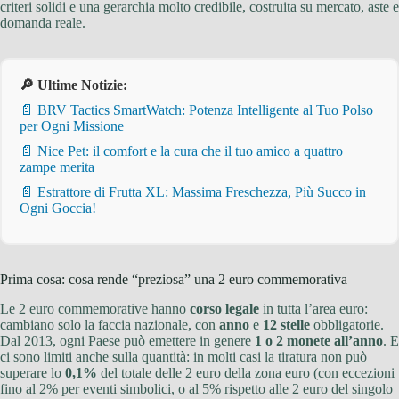
criteri solidi e una gerarchia molto credibile, costruita su mercato, aste e
domanda reale.
🔎 Ultime Notizie:
📄 BRV Tactics SmartWatch: Potenza Intelligente al Tuo Polso
per Ogni Missione
📄 Nice Pet: il comfort e la cura che il tuo amico a quattro
zampe merita
📄 Estrattore di Frutta XL: Massima Freschezza, Più Succo in
Ogni Goccia!
Prima cosa: cosa rende “preziosa” una 2 euro commemorativa
Le 2 euro commemorative hanno
corso legale
in tutta l’area euro:
cambiano solo la faccia nazionale, con
anno
e
12 stelle
obbligatorie.
Dal 2013, ogni Paese può emettere in genere
1 o 2 monete all’anno
. E
ci sono limiti anche sulla quantità: in molti casi la tiratura non può
superare lo
0,1%
del totale delle 2 euro della zona euro (con eccezioni
fino al 2% per eventi simbolici, o al 5% rispetto alle 2 euro del singolo