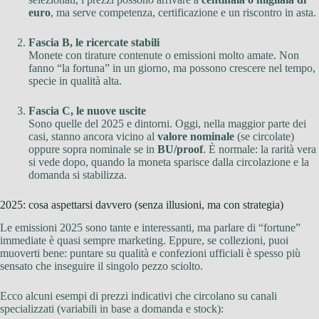
euro
, ma serve competenza, certificazione e un riscontro in asta.
Fascia B, le ricercate stabili
Monete con tirature contenute o emissioni molto amate. Non
fanno “la fortuna” in un giorno, ma possono crescere nel tempo,
specie in qualità alta.
Fascia C, le nuove uscite
Sono quelle del 2025 e dintorni. Oggi, nella maggior parte dei
casi, stanno ancora vicino al
valore nominale
(se circolate)
oppure sopra nominale se in
BU/proof
. È normale: la rarità vera
si vede dopo, quando la moneta sparisce dalla circolazione e la
domanda si stabilizza.
2025: cosa aspettarsi davvero (senza illusioni, ma con strategia)
Le emissioni 2025 sono tante e interessanti, ma parlare di “fortune”
immediate è quasi sempre marketing. Eppure, se collezioni, puoi
muoverti bene: puntare su qualità e confezioni ufficiali è spesso più
sensato che inseguire il singolo pezzo sciolto.
Ecco alcuni esempi di prezzi indicativi che circolano su canali
specializzati (variabili in base a domanda e stock):