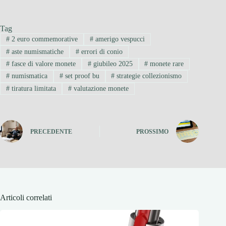
Tag
#
2 euro commemorative
#
amerigo vespucci
#
aste numismatiche
#
errori di conio
#
fasce di valore monete
#
giubileo 2025
#
monete rare
#
numismatica
#
set proof bu
#
strategie collezionismo
#
tiratura limitata
#
valutazione monete
PRECEDENTE
PROSSIMO
Articoli correlati