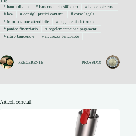
Tag
#
banca ditalia
#
banconota da 500 euro
#
banconote euro
#
bce
#
consigli pratici contanti
#
corso legale
#
informazione attendibile
#
pagamenti elettronici
#
panico finanziario
#
regolamentazione pagamenti
#
ritiro banconote
#
sicurezza banconote
PRECEDENTE
PROSSIMO
Articoli correlati