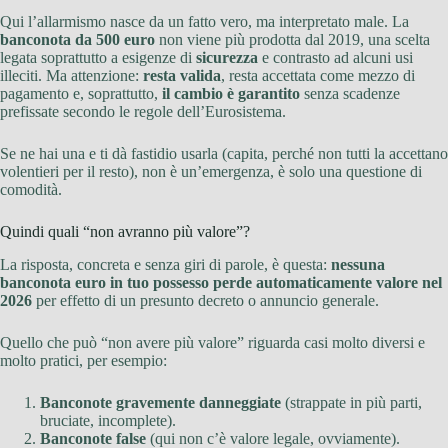
Qui l’allarmismo nasce da un fatto vero, ma interpretato male. La
banconota da 500 euro
non viene più prodotta dal 2019, una scelta
legata soprattutto a esigenze di
sicurezza
e contrasto ad alcuni usi
illeciti. Ma attenzione:
resta valida
, resta accettata come mezzo di
pagamento e, soprattutto,
il cambio è garantito
senza scadenze
prefissate secondo le regole dell’Eurosistema.
Se ne hai una e ti dà fastidio usarla (capita, perché non tutti la accettano
volentieri per il resto), non è un’emergenza, è solo una questione di
comodità.
Quindi quali “non avranno più valore”?
La risposta, concreta e senza giri di parole, è questa:
nessuna
banconota euro in tuo possesso perde automaticamente valore nel
2026
per effetto di un presunto decreto o annuncio generale.
Quello che può “non avere più valore” riguarda casi molto diversi e
molto pratici, per esempio:
Banconote gravemente danneggiate
(strappate in più parti,
bruciate, incomplete).
Banconote false
(qui non c’è valore legale, ovviamente).