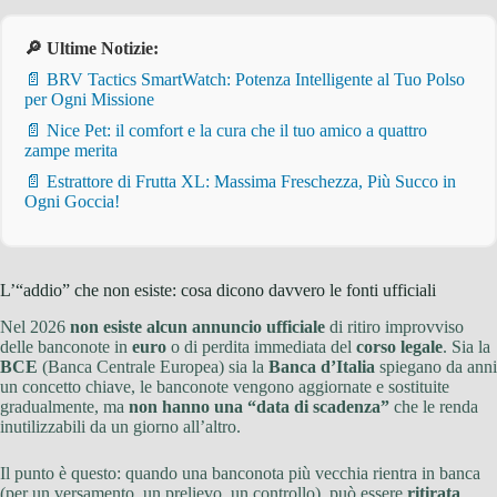
🔎 Ultime Notizie:
📄 BRV Tactics SmartWatch: Potenza Intelligente al Tuo Polso
per Ogni Missione
📄 Nice Pet: il comfort e la cura che il tuo amico a quattro
zampe merita
📄 Estrattore di Frutta XL: Massima Freschezza, Più Succo in
Ogni Goccia!
L’“addio” che non esiste: cosa dicono davvero le fonti ufficiali
Nel 2026
non esiste alcun annuncio ufficiale
di ritiro improvviso
delle banconote in
euro
o di perdita immediata del
corso legale
. Sia la
BCE
(Banca Centrale Europea) sia la
Banca d’Italia
spiegano da anni
un concetto chiave, le banconote vengono aggiornate e sostituite
gradualmente, ma
non hanno una “data di scadenza”
che le renda
inutilizzabili da un giorno all’altro.
Il punto è questo: quando una banconota più vecchia rientra in banca
(per un versamento, un prelievo, un controllo), può essere
ritirata