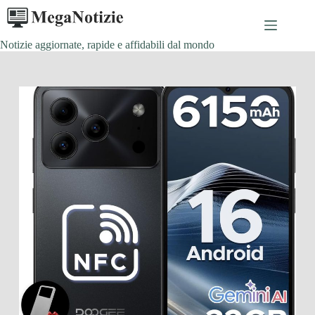
Salta
al
contenuto
Notizie aggiornate, rapide e affidabili dal mondo