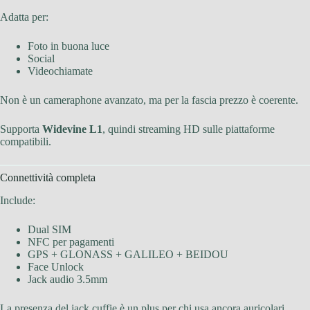
Adatta per:
Foto in buona luce
Social
Videochiamate
Non è un cameraphone avanzato, ma per la fascia prezzo è coerente.
Supporta
Widevine L1
, quindi streaming HD sulle piattaforme
compatibili.
Connettività completa
Include:
Dual SIM
NFC per pagamenti
GPS + GLONASS + GALILEO + BEIDOU
Face Unlock
Jack audio 3.5mm
La presenza del jack cuffie è un plus per chi usa ancora auricolari