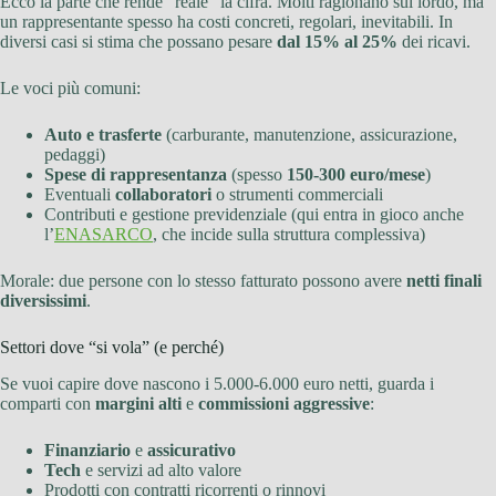
Ecco la parte che rende “reale” la cifra. Molti ragionano sul lordo, ma
un rappresentante spesso ha costi concreti, regolari, inevitabili. In
diversi casi si stima che possano pesare
dal 15% al 25%
dei ricavi.
Le voci più comuni:
Auto e trasferte
(carburante, manutenzione, assicurazione,
pedaggi)
Spese di rappresentanza
(spesso
150-300 euro/mese
)
Eventuali
collaboratori
o strumenti commerciali
Contributi e gestione previdenziale (qui entra in gioco anche
l’
ENASARCO
, che incide sulla struttura complessiva)
Morale: due persone con lo stesso fatturato possono avere
netti finali
diversissimi
.
Settori dove “si vola” (e perché)
Se vuoi capire dove nascono i 5.000-6.000 euro netti, guarda i
comparti con
margini alti
e
commissioni aggressive
:
Finanziario
e
assicurativo
Tech
e servizi ad alto valore
Prodotti con contratti ricorrenti o rinnovi