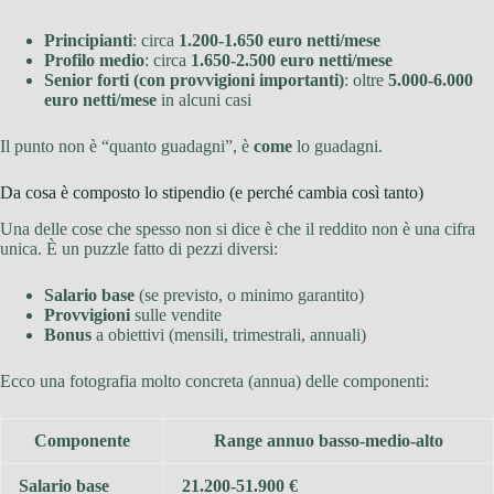
Principianti
: circa
1.200-1.650 euro netti/mese
Profilo medio
: circa
1.650-2.500 euro netti/mese
Senior forti (con provvigioni importanti)
: oltre
5.000-6.000
euro netti/mese
in alcuni casi
Il punto non è “quanto guadagni”, è
come
lo guadagni.
Da cosa è composto lo stipendio (e perché cambia così tanto)
Una delle cose che spesso non si dice è che il reddito non è una cifra
unica. È un puzzle fatto di pezzi diversi:
Salario base
(se previsto, o minimo garantito)
Provvigioni
sulle vendite
Bonus
a obiettivi (mensili, trimestrali, annuali)
Ecco una fotografia molto concreta (annua) delle componenti:
Componente
Range annuo basso-medio-alto
Salario base
21.200-51.900 €