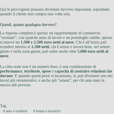
Qui le provvigioni possono diventare davvero importanti, soprattutto
quando il cliente non compra una volta sola.
Quindi, quanto guadagna davvero?
La risposta completa è questa: un rappresentante di commercio
“normale”, con qualche anno di lavoro e un portafoglio stabile, spesso
si muove tra
1.500 e 2.500 euro netti al mese
. Chi è all’inizio può
scendere intorno ai
1.200 netti
, chi è senior e lavora bene, nel settore
giusto e nella zona giusta, può salire anche oltre
5.000 euro netti al
mese
.
La cifra reale non è un numero fisso, è una combinazione di
performance
,
territorio
,
spese
e
capacità di costruire relazioni che
durano
. E quando questi pezzi si incastrano, sì, può diventare uno dei
lavori più remunerativi, e anche più “umani”, per chi ama stare in
mezzo alle persone.
Tag
#
auto e trasferte
#
bonus e incentivi