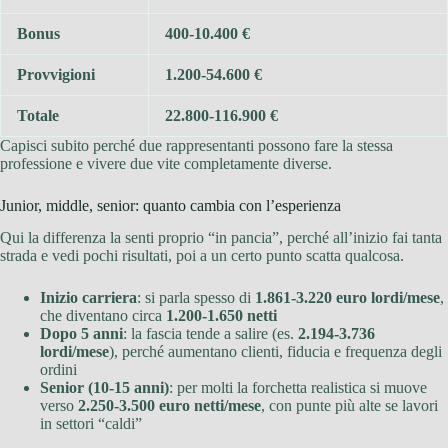
Bonus
400-10.400 €
Provvigioni
1.200-54.600 €
Totale
22.800-116.900 €
Capisci subito perché due rappresentanti possono fare la stessa
professione e vivere due vite completamente diverse.
Junior, middle, senior: quanto cambia con l’esperienza
Qui la differenza la senti proprio “in pancia”, perché all’inizio fai tanta
strada e vedi pochi risultati, poi a un certo punto scatta qualcosa.
Inizio carriera
: si parla spesso di
1.861-3.220 euro lordi/mese
,
che diventano circa
1.200-1.650 netti
Dopo 5 anni
: la fascia tende a salire (es.
2.194-3.736
lordi/mese
), perché aumentano clienti, fiducia e frequenza degli
ordini
Senior (10-15 anni)
: per molti la forchetta realistica si muove
verso
2.250-3.500 euro netti/mese
, con punte più alte se lavori
in settori “caldi”