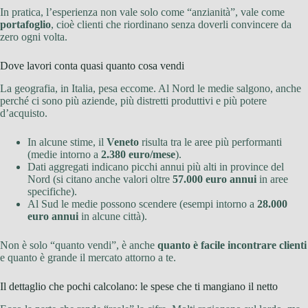
In pratica, l’esperienza non vale solo come “anzianità”, vale come
portafoglio
, cioè clienti che riordinano senza doverli convincere da
zero ogni volta.
Dove lavori conta quasi quanto cosa vendi
La geografia, in Italia, pesa eccome. Al Nord le medie salgono, anche
perché ci sono più aziende, più distretti produttivi e più potere
d’acquisto.
In alcune stime, il
Veneto
risulta tra le aree più performanti
(medie intorno a
2.380 euro/mese
).
Dati aggregati indicano picchi annui più alti in province del
Nord (si citano anche valori oltre
57.000 euro annui
in aree
specifiche).
Al Sud le medie possono scendere (esempi intorno a
28.000
euro annui
in alcune città).
Non è solo “quanto vendi”, è anche
quanto è facile incontrare clienti
e quanto è grande il mercato attorno a te.
Il dettaglio che pochi calcolano: le spese che ti mangiano il netto