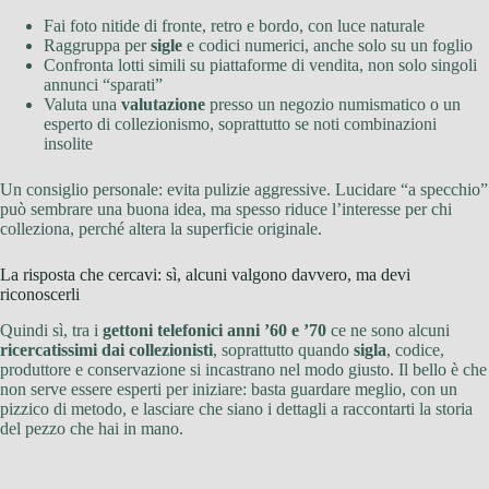
Fai foto nitide di fronte, retro e bordo, con luce naturale
Raggruppa per
sigle
e codici numerici, anche solo su un foglio
Confronta lotti simili su piattaforme di vendita, non solo singoli
annunci “sparati”
Valuta una
valutazione
presso un negozio numismatico o un
esperto di collezionismo, soprattutto se noti combinazioni
insolite
Un consiglio personale: evita pulizie aggressive. Lucidare “a specchio”
può sembrare una buona idea, ma spesso riduce l’interesse per chi
colleziona, perché altera la superficie originale.
La risposta che cercavi: sì, alcuni valgono davvero, ma devi
riconoscerli
Quindi sì, tra i
gettoni telefonici anni ’60 e ’70
ce ne sono alcuni
ricercatissimi dai collezionisti
, soprattutto quando
sigla
, codice,
produttore e conservazione si incastrano nel modo giusto. Il bello è che
non serve essere esperti per iniziare: basta guardare meglio, con un
pizzico di metodo, e lasciare che siano i dettagli a raccontarti la storia
del pezzo che hai in mano.