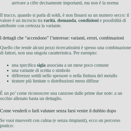
arrivare a cifre decisamente importanti, ma non è la norma
Il trucco, quando si parla di soldi, è non fissarsi su un numero secco: il
valore è un incrocio tra
rarità
,
domanda
,
condizioni
e possibilità di
attribuire con certezza la variante.
I dettagli che “accendono” l’interesse: varianti, errori, combinazioni
Quello che rende alcuni pezzi ricercatissimi è spesso una combinazione
di fattori, non una singola caratteristica. Per esempio:
una specifica
sigla
associata a un mese poco comune
una variante di scritta o simbolo
differenze sottili nello spessore o nella finitura del metallo
tirature più limitate o distribuzioni meno diffuse
È un po’ come riconoscere una canzone dalle prime due note: a un
occhio allenato basta un dettaglio.
Come venderli o farli valutare senza farsi venire il dubbio dopo
Se vuoi muoverti con calma (e senza rimpianti), ecco un percorso
pratico: