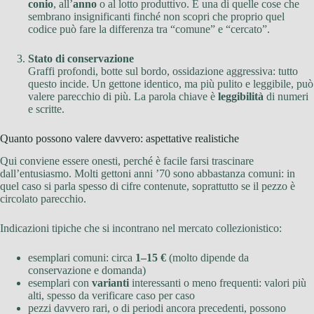
conio
, all’
anno
o al lotto produttivo. È una di quelle cose che
sembrano insignificanti finché non scopri che proprio quel
codice può fare la differenza tra “comune” e “cercato”.
Stato di conservazione
Graffi profondi, botte sul bordo, ossidazione aggressiva: tutto
questo incide. Un gettone identico, ma più pulito e leggibile, può
valere parecchio di più. La parola chiave è
leggibilità
di numeri
e scritte.
Quanto possono valere davvero: aspettative realistiche
Qui conviene essere onesti, perché è facile farsi trascinare
dall’entusiasmo. Molti gettoni anni ’70 sono abbastanza comuni: in
quel caso si parla spesso di cifre contenute, soprattutto se il pezzo è
circolato parecchio.
Indicazioni tipiche che si incontrano nel mercato collezionistico:
esemplari comuni: circa
1–15 €
(molto dipende da
conservazione e domanda)
esemplari con
varianti
interessanti o meno frequenti: valori più
alti, spesso da verificare caso per caso
pezzi davvero rari, o di periodi ancora precedenti, possono